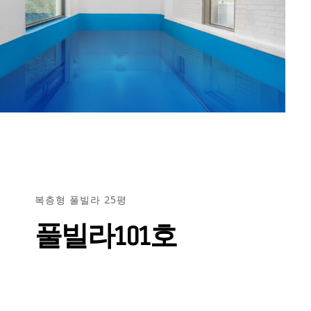
복층형 풀빌라 25평
풀빌라101호